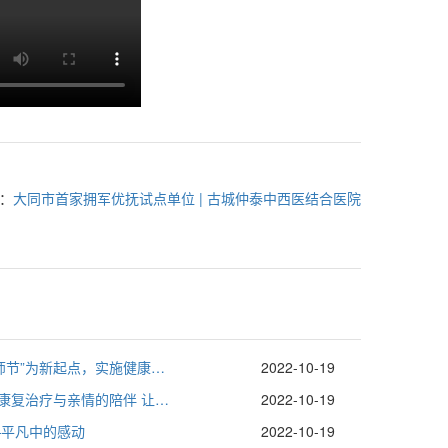
：
大同市首家拥军优抚试点单位 | 古城仲泰中西医结合医院
以“中国医师节”为新起点，实施健康中国战略
2022-10-19
康复之星--康复治疗与亲情的陪伴 让患者重新回归家庭︿＿︿
2022-10-19
—平凡中的感动
2022-10-19